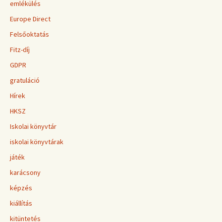
emlékülés
Europe Direct
Felsőoktatás
Fitz-díj
GDPR
gratuláció
Hírek
HKSZ
Iskolai könyvtár
iskolai könyvtárak
játék
karácsony
képzés
kiállítás
kitüntetés