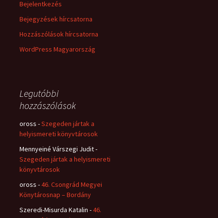
Bejelentkezés
Bejegyzések hírcsatorna
Hozzászólások hírcsatorna
WordPress Magyarország
Legutóbbi
hozzászólások
oross
-
Szegeden jártak a
helyismereti könyvtárosok
Mennyeiné Várszegi Judit
-
Szegeden jártak a helyismereti
könyvtárosok
oross
-
46. Csongrád Megyei
Könytárosnap – Bordány
Szeredi-Misurda Katalin
-
46.