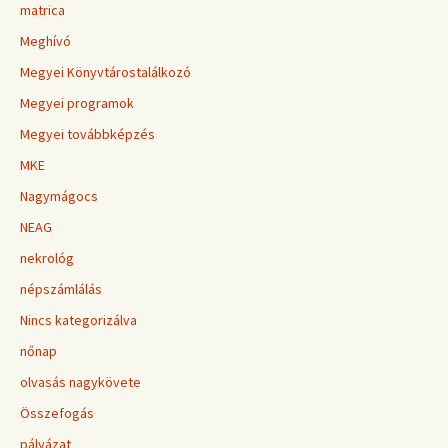
matrica
Meghívó
Megyei Könyvtárostalálkozó
Megyei programok
Megyei továbbképzés
MKE
Nagymágocs
NEAG
nekrológ
népszámlálás
Nincs kategorizálva
nőnap
olvasás nagykövete
Összefogás
pályázat