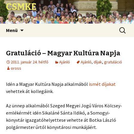
CSMKE
Csongrád Megyei Könyvtárosok Egyesülete
Ugrás
Keresés
Menü
a
tartalomhoz
Gratuláció – Magyar Kultúra Napja
2011. január 24. hétfő
Ajánló
Ajánló
,
díjak
,
gratuláció
oross
Idén a Magyar Kultúra Napja alkalmából
ismét díjakat
vehettek át kollegáink.
Az ünnep alkalmából Szeged Megyei Jogú Város Kölcsey-
emlékérmét idén Sikaláné Sánta Ildikó, a Somogyi-
könyvtár igazgatóhelyettese vehette át Botka László
polgármester úrtól könyvtárosi munkájáért.