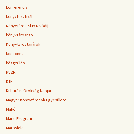
konferencia
könyvfesztivál
Könyvtáros Klub Nívódíj
könyvtárosnap
Könyvtárostanárok
köszönet
közgyűlés
KSZR
KTE
Kulturális Örökség Napjai
Magyar Könyvtárosok Egyesülete
Makó
Márai Program
Maroslele