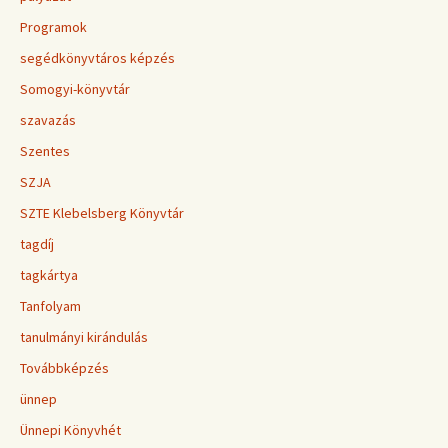
Programok
segédkönyvtáros képzés
Somogyi-könyvtár
szavazás
Szentes
SZJA
SZTE Klebelsberg Könyvtár
tagdíj
tagkártya
Tanfolyam
tanulmányi kirándulás
Továbbképzés
ünnep
Ünnepi Könyvhét