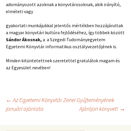
adományozott azoknak a könyvtárosoknak, akik irányító,
elméleti vagy
gyakorlati munkájukkal jelentős mértékben hozzájárultak
a magyar könyvtári kultúra fejlődéséhez, így többek között
Sándor Ákosnak,
a a Szegedi Tudományegyetem
Egyetemi Könyvtár informatikus osztályvezetőjének is.
Minden kitüntetettnek szeretettel gratulálok magam és
az Egyesület nevében!
Bejegyzés
←
Az Egyetemi Könyvtár Zenei Gyűjteményének
januári ajánlata
Ajánljon könyvet!
→
navigáció