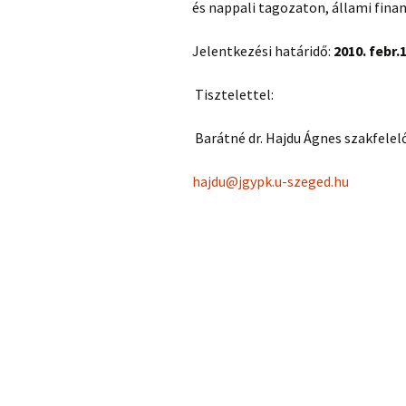
és nappali tagozaton, állami fina
Jelentkezési határidő:
2010. febr.1
Tisztelettel:
Barátné dr. Hajdu Ágnes szakfelel
hajdu@jgypk.u-szeged.hu