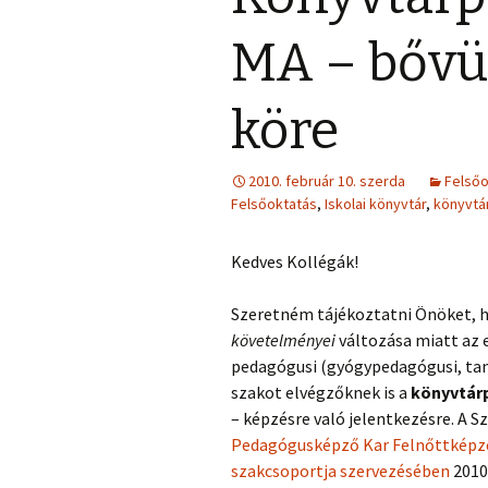
MA – bővül
köre
2010. február 10. szerda
Felsőo
Felsőoktatás
,
Iskolai könyvtár
,
könyvtá
Kedves Kollégák!
Szeretném tájékoztatni Önöket, 
követelményei
változása miatt az 
pedagógusi (gyógypedagógusi, taní
szakot elvégzőknek is a
könyvtár
– képzésre való jelentkezésre. A S
Pedagógusképző Kar Felnőttképzé
szakcsoportja szervezésében
2010