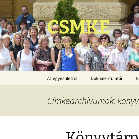
CSMKE
Csongrád Megyei Könyvtárosok
Ugrás
Az egyesületről
Dokumentumtár
E
a
tartalomhoz
Címkearchívumok: könyv
Könyvtárp