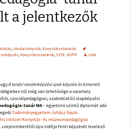
t a jelentkezők
ktatás
,
Iskolai könyvtár
,
Könyvtárostanárok
rosképzés
,
Könyvtárostanárok
,
SZTE JGYPK
csbk
hogy
A tanári mesterképzési szak képzési és kimeneti
eddigieken túl még van lehetősége a valamely
tói, szociálpedagógusi, szakoktatói) alapképzési
pedagógia-tanár MA
– egyetemi szintű diplomát adó
zegedi
Tudományegyetem Juhász Gyula
si Intézet Könyvtár- és múzeumpedagógiai
. szeptemberétől újra indítja fenti képzését levelező