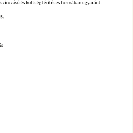
nszírozású és költségtérítéses formában egyaránt.
5.
ős