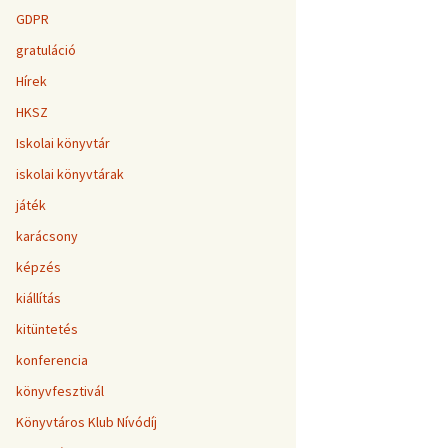
GDPR
gratuláció
Hírek
HKSZ
Iskolai könyvtár
iskolai könyvtárak
játék
karácsony
képzés
kiállítás
kitüntetés
konferencia
könyvfesztivál
Könyvtáros Klub Nívódíj