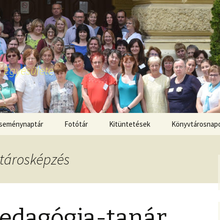
 Egyesülete
seménynaptár
Fotótár
Kitüntetések
Könyvtárosnap
tárosképzés
edagógia-tanár