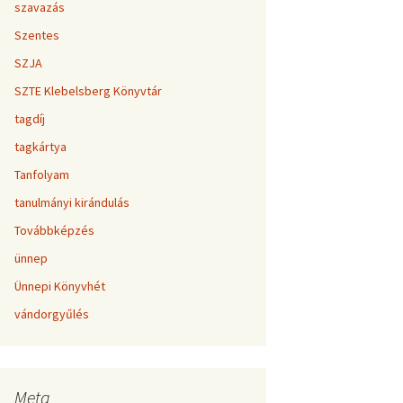
szavazás
Szentes
SZJA
SZTE Klebelsberg Könyvtár
tagdíj
tagkártya
Tanfolyam
tanulmányi kirándulás
Továbbképzés
ünnep
Ünnepi Könyvhét
vándorgyűlés
Meta