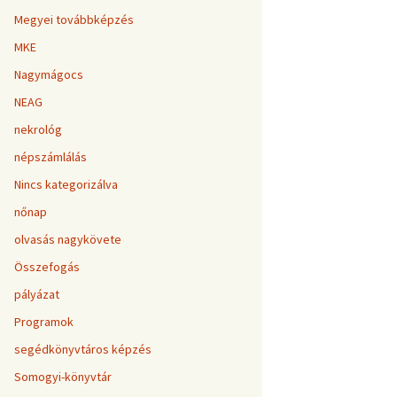
Megyei továbbképzés
MKE
Nagymágocs
NEAG
nekrológ
népszámlálás
Nincs kategorizálva
nőnap
olvasás nagykövete
Összefogás
pályázat
Programok
segédkönyvtáros képzés
Somogyi-könyvtár