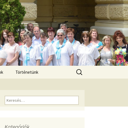
Keresés:
ok
Történetünk
Keresés:
Kategóriák