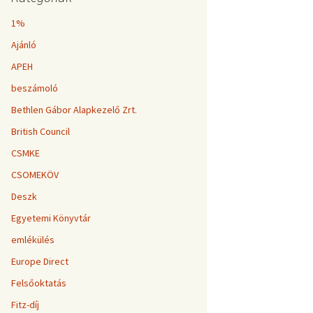
1%
Ajánló
APEH
beszámoló
Bethlen Gábor Alapkezelő Zrt.
British Council
CSMKE
CSOMEKÖV
Deszk
Egyetemi Könyvtár
emlékülés
Europe Direct
Felsőoktatás
Fitz-díj