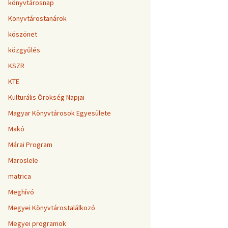
könyvtárosnap
Könyvtárostanárok
köszönet
közgyűlés
KSZR
KTE
Kulturális Örökség Napjai
Magyar Könyvtárosok Egyesülete
Makó
Márai Program
Maroslele
matrica
Meghívó
Megyei Könyvtárostalálkozó
Megyei programok