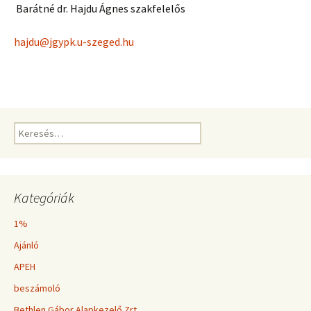
Barátné dr. Hajdu Ágnes szakfelelős
hajdu@jgypk.u-szeged.hu
Keresés:
Kategóriák
1%
Ajánló
APEH
beszámoló
Bethlen Gábor Alapkezelő Zrt.