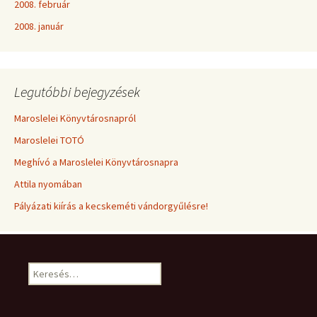
2008. február
2008. január
Legutóbbi bejegyzések
Maroslelei Könyvtárosnapról
Maroslelei TOTÓ
Meghívó a Maroslelei Könyvtárosnapra
Attila nyomában
Pályázati kiírás a kecskeméti vándorgyűlésre!
Keresés: