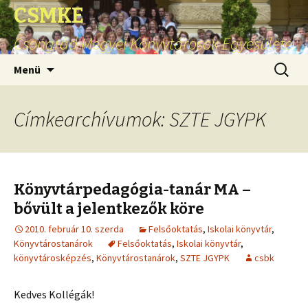
CSMKE
Csongrád Megyei Könyvtárosok Egyesülete
Ugrás
Keresés
Menü
a
tartalomhoz
Címkearchívumok: SZTE JGYPK
Könyvtárpedagógia-tanár MA –
bővült a jelentkezők köre
2010. február 10. szerda
Felsőoktatás
,
Iskolai könyvtár
,
Könyvtárostanárok
Felsőoktatás
,
Iskolai könyvtár
,
könyvtárosképzés
,
Könyvtárostanárok
,
SZTE JGYPK
csbk
Kedves Kollégák!