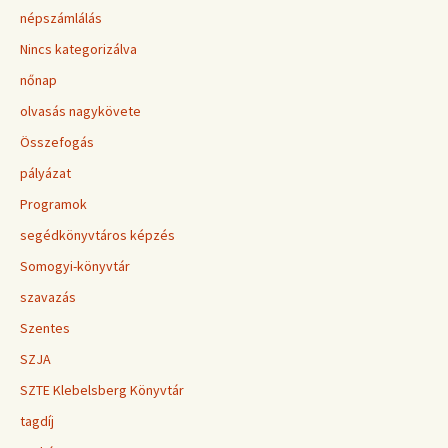
népszámlálás
Nincs kategorizálva
nőnap
olvasás nagykövete
Összefogás
pályázat
Programok
segédkönyvtáros képzés
Somogyi-könyvtár
szavazás
Szentes
SZJA
SZTE Klebelsberg Könyvtár
tagdíj