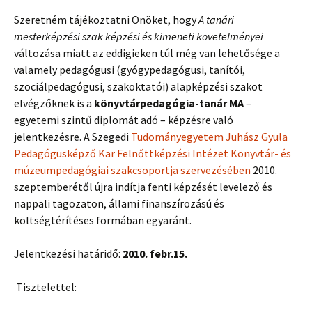
Szeretném tájékoztatni Önöket, hogy
A tanári
mesterképzési szak képzési és kimeneti követelményei
változása miatt az eddigieken túl még van lehetősége a
valamely pedagógusi (gyógypedagógusi, tanítói,
szociálpedagógusi, szakoktatói) alapképzési szakot
elvégzőknek is a
könyvtárpedagógia-tanár MA
–
egyetemi szintű diplomát adó – képzésre való
jelentkezésre. A Szegedi
Tudományegyetem Juhász Gyula
Pedagógusképző Kar Felnőttképzési Intézet Könyvtár- és
múzeumpedagógiai szakcsoportja szervezésében
2010.
szeptemberétől újra indítja fenti képzését levelező és
nappali tagozaton, állami finanszírozású és
költségtérítéses formában egyaránt.
Jelentkezési határidő:
2010. febr.15.
Tisztelettel: