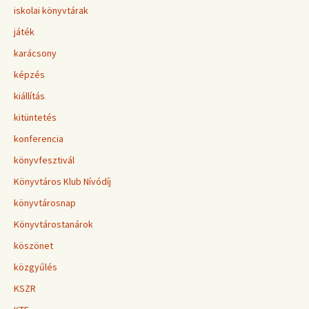
iskolai könyvtárak
játék
karácsony
képzés
kiállítás
kitüntetés
konferencia
könyvfesztivál
Könyvtáros Klub Nívódíj
könyvtárosnap
Könyvtárostanárok
köszönet
közgyűlés
KSZR