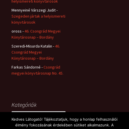
helyismereti könyvtárosok
Mennyeiné Várszegi Judit
-
Szegeden jártak a helyismereti
könyvtárosok
oross
-
46. Csongrád Megyei
Könytárosnap – Bordány
Szeredi-Misurda Katalin
-
46.
Csongrád Megyei
Könytárosnap – Bordány
Farkas Sándorné
-
Csongrád
megyei könyvtárosnap No. 45.
Kategóriák
Kategóriák
Kedves Látogató! Tájékoztatjuk, hogy a honlap felhasználói
élmény fokozásának érdekében sütiket alkalmazunk. A