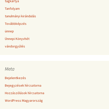
tagkártya
Tanfolyam
tanulmányi kirándulás
Továbbképzés
ünnep
Ünnepi Könyvhét
vándorgyűlés
Meta
Bejelentkezés
Bejegyzések hírcsatorna
Hozzászólások hírcsatorna
WordPress Magyarország