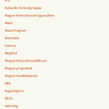
KTE
Kulturális Örökség Napjai
Magyar Könyvtárosok Egyesülete
Makó
Márai Program
Maroslele
matrica
Meghívó
Megyei Könyvtárostalálkozó
Megyei programok
Megyei továbbképzés
MKE
Nagymágocs
NEAG
nekrológ